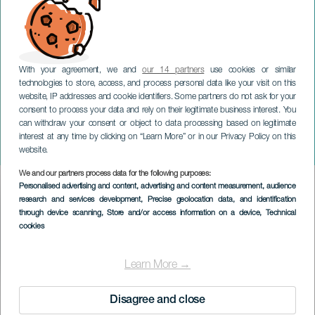
With your agreement, we and
our 14 partners
use cookies or similar
technologies to store, access, and process personal data like your visit on this
website, IP addresses and cookie identifiers. Some partners do not ask for your
consent to process your data and rely on their legitimate business interest. You
GRAN CANARIA
can withdraw your consent or object to data processing based on legitimate
Her Feminist Festival en
interest at any time by clicking on “Learn More” or in our Privacy Policy on this
Gran Canaria
website.
We and our partners process data for the following purposes:
Imagen
Personalised advertising and content, advertising and content measurement, audience
Listado
research and services development
, Precise geolocation data, and identification
through device scanning
, Store and/or access information on a device
, Technical
cookies
Learn More →
EVENTO PASADO
Disagree and close