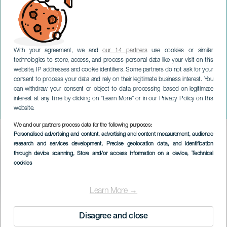
With your agreement, we and
our 14 partners
use cookies or similar
technologies to store, access, and process personal data like your visit on this
website, IP addresses and cookie identifiers. Some partners do not ask for your
consent to process your data and rely on their legitimate business interest. You
GRAN CANARIA
can withdraw your consent or object to data processing based on legitimate
Gran Canaria Swim Week
interest at any time by clicking on “Learn More” or in our Privacy Policy on this
by Moda Cálida
website.
We and our partners process data for the following purposes:
Imagen
Personalised advertising and content, advertising and content measurement, audience
Listado
research and services development
, Precise geolocation data, and identification
through device scanning
, Store and/or access information on a device
, Technical
cookies
Learn More →
EVENTO PASADO
Disagree and close