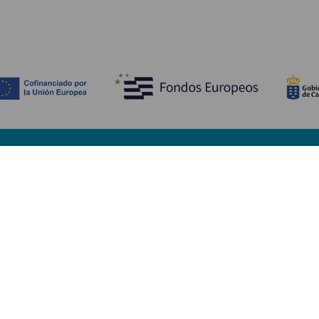
Descubre
I
Bodas
Costa y playa
A
Cruceros
Cultura
Có
Gastronomía
Turismo activo
Dó