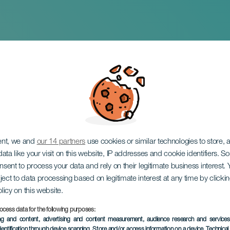
ravés de los ojos de
ent, we and
our 14 partners
use cookies or similar technologies to store,
ata like your visit on this website, IP addresses and cookie identifiers. 
onsent to process your data and rely on their legitimate business interest
ject to data processing based on legitimate interest at any time by click
olicy on this website.
ocess data for the following purposes:
EVENTO PASADO
ing and content, advertising and content measurement, audience research and service
dentification through device scanning
, Store and/or access information on a device
, Technica