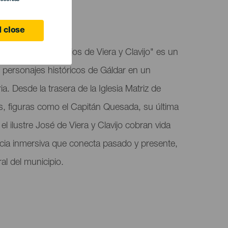
 close
r a través de los ojos de Viera y Clavijo" es un
e personajes históricos de Gáldar en un
a. Desde la trasera de la Iglesia Matriz de
s, figuras como el Capitán Quesada, su última
el ilustre José de Viera y Clavijo cobran vida
ncia inmersiva que conecta pasado y presente,
ral del municipio.