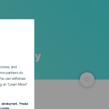
 Viera y
 access, and
Some partners do
. You can withdraw
ing on “Learn More”
s development
, Precise
l cookies