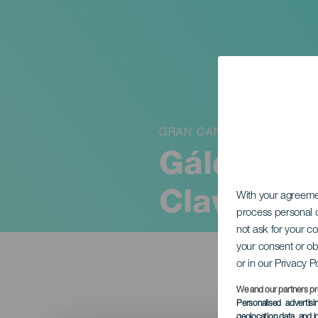
GRAN CANARIA
Gáldar a t
Clavijo
With your agreem
process personal d
not ask for your c
your consent or ob
or in our Privacy P
We and our partners pr
Personalised advertis
geolocation data, and i