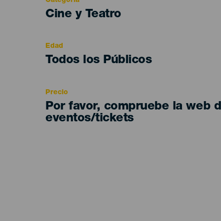
Categoría
Categoría
Cine y Teatro
del
evento
Edad
Edad
Todos los Públicos
Recomendada
Precio
Por favor, compruebe la web 
eventos/tickets