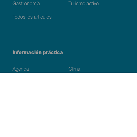
Gastronomía
Turismo activo
Todos los artículos
Información práctica
Agenda
Clima
Cómo llegar
Dónde comer
Dónde dormir
El archipiélago
Compromiso con la sostenibilidad
Servicios
Simulacro, podcast de ficción