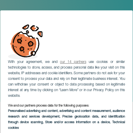
With your agreement, we and
our 14 partners
use cookies or similar
technologies to store, access, and process personal data like your visit on this
GRAN CANARIA
website, IP addresses and cookie identifiers. Some partners do not ask for your
consent to process your data and rely on their legitimate business interest. You
Gala de la Reina del
can withdraw your consent or object to data processing based on legitimate
Carnaval de Las Palmas de
interest at any time by clicking on “Learn More” or in our Privacy Policy on this
Gran Canaria
website.
We and our partners process data for the following purposes:
Imagen
Personalised advertising and content, advertising and content measurement, audience
Listado
research and services development
, Precise geolocation data, and identification
through device scanning
, Store and/or access information on a device
, Technical
cookies