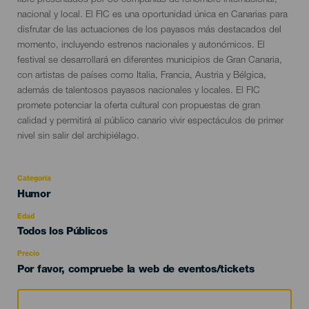
libre presentados por 30 compañías de renombre internacional,
nacional y local. El FIC es una oportunidad única en Canarias para
disfrutar de las actuaciones de los payasos más destacados del
momento, incluyendo estrenos nacionales y autonómicos. El
festival se desarrollará en diferentes municipios de Gran Canaria,
con artistas de países como Italia, Francia, Austria y Bélgica,
además de talentosos payasos nacionales y locales. El FIC
promete potenciar la oferta cultural con propuestas de gran
calidad y permitirá al público canario vivir espectáculos de primer
nivel sin salir del archipiélago.
Categoría
Categoría
Humor
del
evento
Edad
Edad
Todos los Públicos
Recomendada
Precio
Por favor, compruebe la web de eventos/tickets