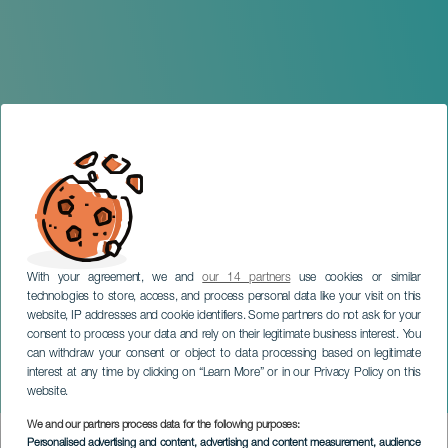
With your agreement, we and
our 14 partners
use cookies or similar
technologies to store, access, and process personal data like your visit on this
website, IP addresses and cookie identifiers. Some partners do not ask for your
consent to process your data and rely on their legitimate business interest. You
GRAN CANARIA
can withdraw your consent or object to data processing based on legitimate
Feria del Mango y el
interest at any time by clicking on “Learn More” or in our Privacy Policy on this
Aguacate
website.
We and our partners process data for the following purposes:
Imagen
Personalised advertising and content, advertising and content measurement, audience