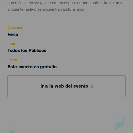
con música en vivo, creando un espacio donde sabor, tradición y
ambiente festivo se encuentran junto al mar.
Categoría
Categoría
Feria
del
evento
Edad
Edad
Todos los Públicos
Recomendada
Precio
Este evento es gratuito
Ir a la web del evento