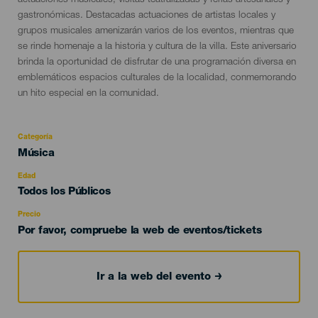
actuaciones musicales, visitas teatralizadas y ferias artesanales y
gastronómicas. Destacadas actuaciones de artistas locales y
grupos musicales amenizarán varios de los eventos, mientras que
se rinde homenaje a la historia y cultura de la villa. Este aniversario
brinda la oportunidad de disfrutar de una programación diversa en
emblemáticos espacios culturales de la localidad, conmemorando
un hito especial en la comunidad.
Categoría
Categoría
Música
del
evento
Edad
Edad
Todos los Públicos
Recomendada
Precio
Por favor, compruebe la web de eventos/tickets
Ir a la web del evento