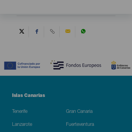
Contenido
Menú
Islas Canarias
Footer
Tenerife
Gran Canaria
Lanzarote
Fuerteventura