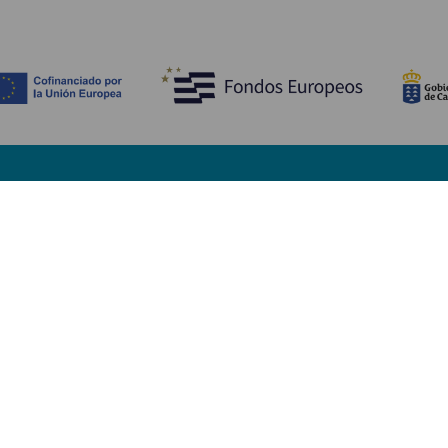
Descubre
I
Bodas
Costa y playa
A
Cruceros
Cultura
Có
Gastronomía
Turismo activo
Dó
Todos los artículos