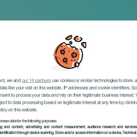
o Navideño Tejeda
ent, we and
our 14 partners
use cookies or similar technologies to store,
ata like your visit on this website, IP addresses and cookie identifiers. 
onsent to process your data and rely on their legitimate business interest
ject to data processing based on legitimate interest at any time by click
olicy on this website.
ocess data for the following purposes:
EVENTO PASADO
ing and content, advertising and content measurement, audience research and service
dentification through device scanning
, Store and/or access information on a device
, Technica