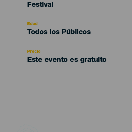
Categoría
Festival
del
evento
Edad
Edad
Todos los Públicos
Recomendada
Precio
Este evento es gratuito