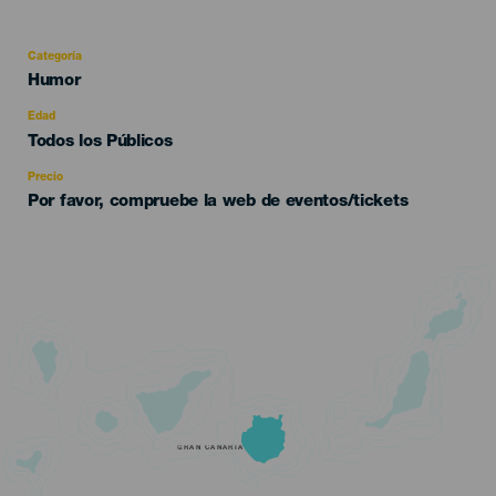
Categoría
Categoría
Humor
del
evento
Edad
Edad
Todos los Públicos
Recomendada
Precio
Por favor, compruebe la web de eventos/tickets
GRAN CANARIA