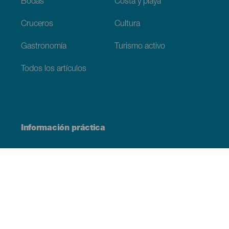
Bodas
Costa y playa
Cruceros
Cultura
Gastronomía
Turismo activo
Todos los artículos
Información práctica
Agenda
Clima
Cómo llegar
Dónde comer
Dónde dormir
El archipiélago
Compromiso con la sostenibilidad
Servicios