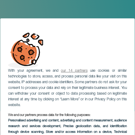
With your agreement, we and
our 14 partners
use cookies or similar
technologies to store, access, and process personal data like your visit on this
website, IP addresses and cookie identifiers. Some partners do not ask for your
consent to process your data and rely on their legitimate business interest. You
GRAN CANARIA
can withdraw your consent or object to data processing based on legitimate
Emilio Lovera: Ahora el
interest at any time by clicking on “Learn More” or in our Privacy Policy on this
malandro sí está asustado
website.
We and our partners process data for the following purposes:
Imagen
Personalised advertising and content, advertising and content measurement, audience
Listado
research and services development
, Precise geolocation data, and identification
through device scanning
, Store and/or access information on a device
, Technical