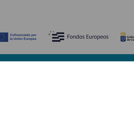
Descubre
I
Bodas
Costa y playa
A
Cruceros
Cultura
Có
Gastronomía
Turismo activo
Dó