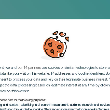
amar: Hipnosis de C
ent, we and
our 14 partners
use cookies or similar technologies to store,
ata like your visit on this website, IP addresses and cookie identifiers. 
onsent to process your data and rely on their legitimate business interest
ject to data processing based on legitimate interest at any time by click
olicy on this website.
ocess data for the following purposes:
EVENTO PASADO
ing and content, advertising and content measurement, audience research and service
dentification through device scanning
, Store and/or access information on a device
, Technica