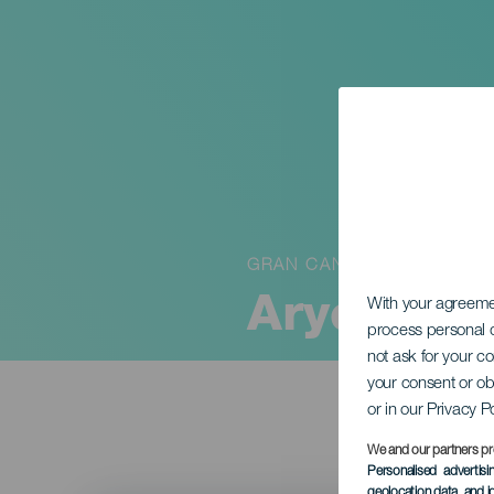
GRAN CANARIA
Aryel Alt
With your agreem
process personal d
not ask for your c
your consent or ob
or in our Privacy P
We and our partners pr
Personalised advertis
geolocation data, and i