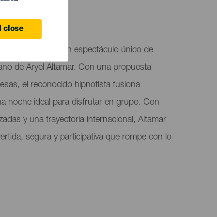
 Canaria
 close
de Infecar acoge un espectáculo único de
ano de Aryel Altamar. Con una propuesta
presas, el reconocido hipnotista fusiona
 noche ideal para disfrutar en grupo. Con
zadas y una trayectoria internacional, Altamar
ertida, segura y participativa que rompe con lo