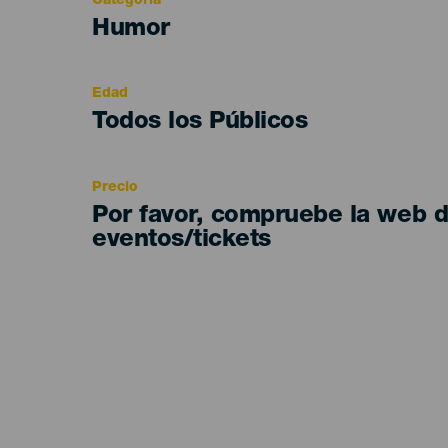
Categoría
Categoría
Humor
del
evento
Edad
Edad
Todos los Públicos
Recomendada
Precio
Por favor, compruebe la web 
eventos/tickets