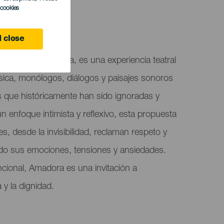
l cookies
 close
 Teatro Víctor Jara, es una experiencia teatral
ica, monólogos, diálogos y paisajes sonoros
s que históricamente han sido ignoradas y
n enfoque intimista y reflexivo, esta propuesta
s, desde la invisibilidad, reclaman respeto y
do sus emociones, tensiones y ansiedades.
ional, Amadora es una invitación a
a y la dignidad.