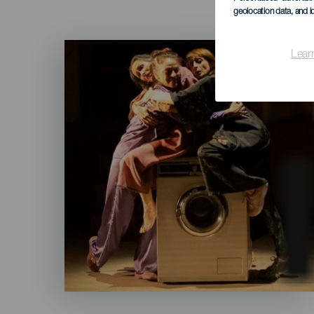
geolocation data, and i
Imagen
Lear
Listado