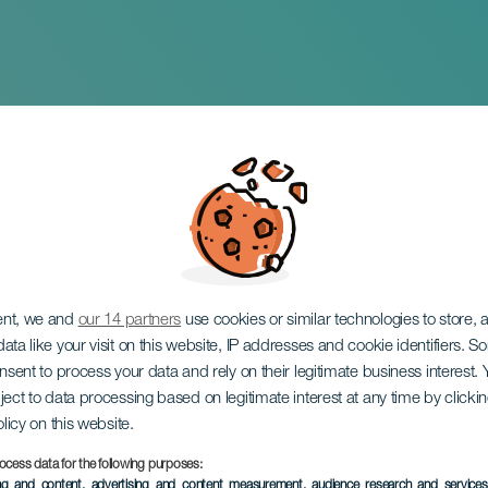
ent, we and
our 14 partners
use cookies or similar technologies to store,
ata like your visit on this website, IP addresses and cookie identifiers. 
onsent to process your data and rely on their legitimate business interest
ject to data processing based on legitimate interest at any time by click
olicy on this website.
ocess data for the following purposes:
EVENTO PASADO
ing and content, advertising and content measurement, audience research and service