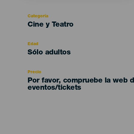
Categoría
Categoría
Cine y Teatro
del
evento
Edad
Edad
Sólo adultos
Recomendada
Precio
Por favor, compruebe la web 
eventos/tickets