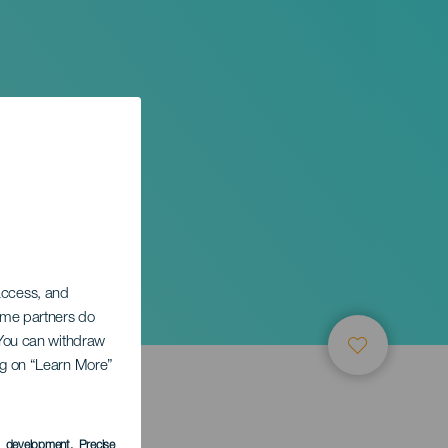
 access, and
Some partners do
. You can withdraw
ing on “Learn More”
s development
, Precise