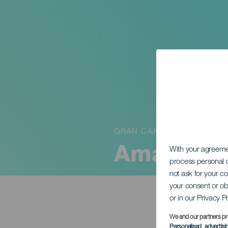
GRAN CANARIA
Amadora
With your agreem
process personal d
not ask for your c
your consent or ob
or in our Privacy P
We and our partners pr
Personalised advertis