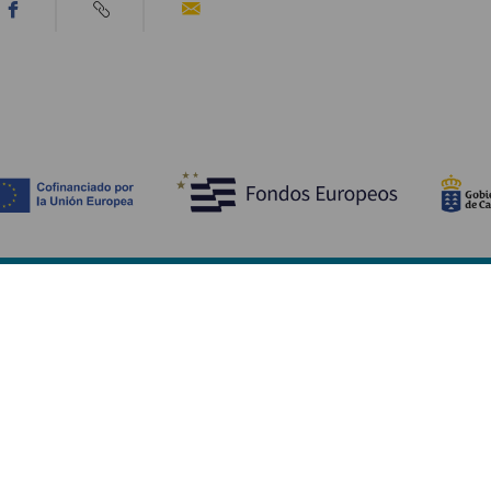
Descubre
I
Bodas
Costa y playa
A
Cruceros
Cultura
Có