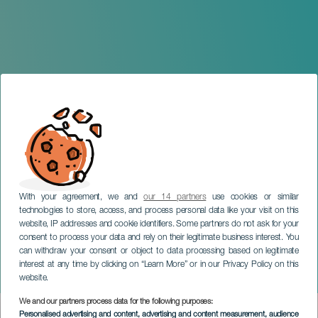
With your agreement, we and
our 14 partners
use cookies or similar
technologies to store, access, and process personal data like your visit on this
website, IP addresses and cookie identifiers. Some partners do not ask for your
consent to process your data and rely on their legitimate business interest. You
GRAN CANARIA
can withdraw your consent or object to data processing based on legitimate
12 Chelistas de la
interest at any time by clicking on “Learn More” or in our Privacy Policy on this
Filarmónica de Berlín
website.
We and our partners process data for the following purposes:
Imagen
Personalised advertising and content, advertising and content measurement, audience