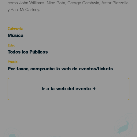
como John Williams, Nino Rota, George Gershwin, Astor Piazzolla
y Paul McCartney.
Categoría
Categoría
Música
del
evento
Edad
Edad
Todos los Públicos
Recomendada
Precio
Por favor, compruebe la web de eventos/tickets
Ir a la web del evento