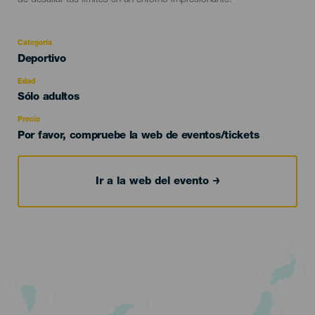
de desafiar tus límites en un entorno impresionante.
Categoría
Categoría
Deportivo
del
evento
Edad
Edad
Sólo adultos
Recomendada
Precio
Por favor, compruebe la web de eventos/tickets
Ir a la web del evento