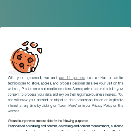
With your agreement, we and
our 14 partners
use cookies or similar
technologies to store, access, and process personal data like your visit on this
website, IP addresses and cookie identifiers. Some partners do not ask for your
consent to process your data and rely on their legitimate business interest. You
can withdraw your consent or object to data processing based on legitimate
EL HIERRO
interest at any time by clicking on “Learn More” or in our Privacy Policy on this
HeroVulcan
website.
We and our partners process data for the following purposes:
Imagen
Personalised advertising and content, advertising and content measurement, audience
Listado