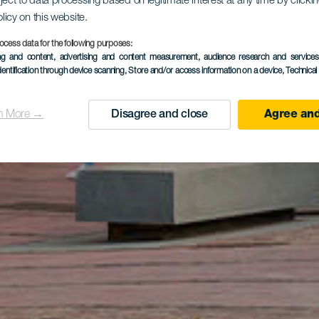
ject to data processing based on legitimate interest at any time by click
olicy on this website.
ocess data for the following purposes:
ing and content, advertising and content measurement, audience research and service
dentification through device scanning
, Store and/or access information on a device
, Technica
n More →
Disagree and close
Agree and