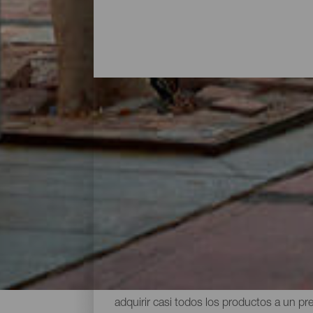
Compras
Ir de compras en las Islas Canarias está l
mercadillos al aire libre donde comprar a
importantes y amplia oferta de restaurante
los visitantes no suelen faltar queso, vi
César Manrique. Pero, sin duda, lo mejor 
adquirir casi todos los productos a un p