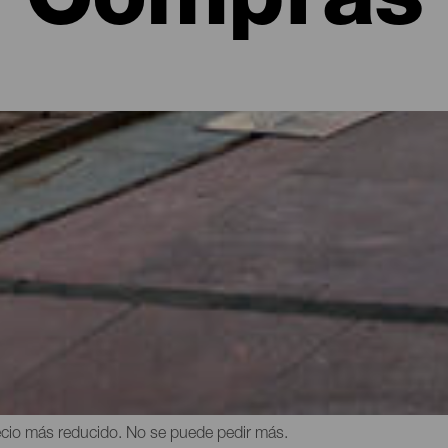
Compras
leno de ventajas. Una de ellas es la amplia diversidad de comercio
rtesanía, antigüedades o bisutería, hasta grandes centros comerci
s, cines y áreas recreativas. La calidad de los productos canarios 
no, miel u otros productos gastronómicos o marcas de ropa de baño 
de ir de compras en las Islas Canarias es que tienen los impuesto
recio más reducido. No se puede pedir más.