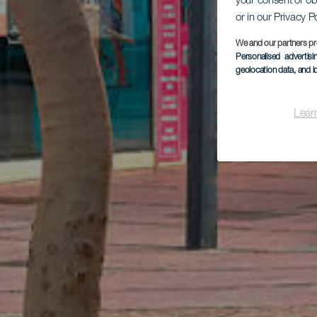
your consent or ob
or in our Privacy P
We and our partners pr
Personalised advertis
geolocation data, and i
Lear