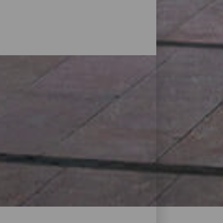
s con la que cuentan las islas. Desde
ales con las marcas internacionales más
es otra de sus ventajas. En la maleta de
canario y litografías de artistas como
s más bajos de Europa, lo cual permite