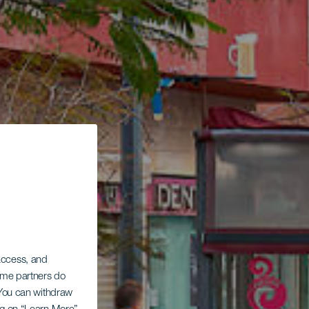
 access, and
Some partners do
. You can withdraw