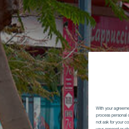
With your agreem
process personal d
not ask for your c