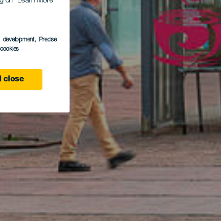
ing on “Learn More”
s development
, Precise
l cookies
 close